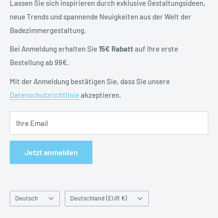
Blog
Versand & Retoure
Lassen Sie sich inspirieren durch exklusive Gestaltungsideen,
neue Trends und spannende Neuigkeiten aus der Welt der
Widerrufsrecht
Badezimmergestaltung.
Vertrag widerrufen
Datenschutzerklärung
Bei Anmeldung erhalten Sie
15€ Rabatt
auf Ihre erste
Batteriehinweise
Bestellung ab 99€.
Impressum
Mit der Anmeldung bestätigen Sie, dass Sie unsere
Datenschutzrichtlinie
akzeptieren.
Ihre Email
Jetzt anmelden
Sprache
Land
Deutsch
Deutschland (EUR €)
&