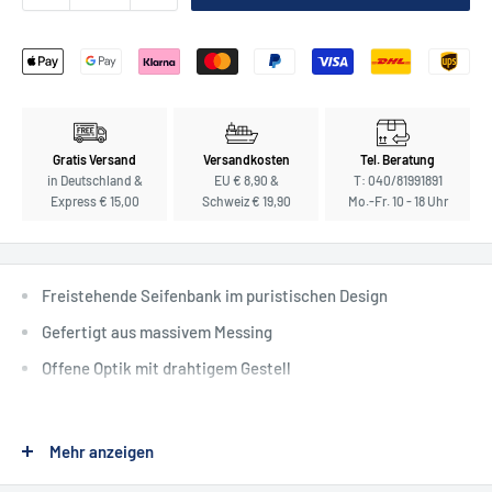
Gratis Versand
Versandkosten
Tel. Beratung
in Deutschland &
EU € 8,90 &
T: 040/81991891
Express € 15,00
Schweiz € 19,90
Mo.-Fr. 10 - 18 Uhr
Freistehende Seifenbank im puristischen Design
Gefertigt aus massivem Messing
Offene Optik mit drahtigem Gestell
Decor Walther - diskreter Luxus für Ihr
Mehr anzeigen
Bad