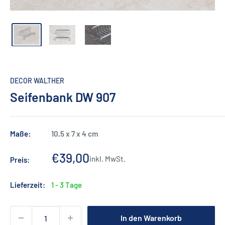
DECOR WALTHER
Seifenbank DW 907
Maße:
10,5 x 7 x 4 cm
Sonderpreis
€39,00
inkl. MwSt.
Preis:
Lieferzeit:
1 - 3 Tage
In den Warenkorb