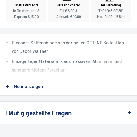
Gratis Versand
Versandkosten
Tel. Beratung
in Deutschland &
EU € 8,90 &
T: 040/81991891
Express € 15,00
Schweiz € 19,90
Mo.-Fr. 10 - 18 Uhr
Elegante Seifenablage aus der neuen OF.LINE Kollektion
von Decor Walther
Einzigartiger Materialmix aus massivem Aluminium und
handgefertigtem Porzellan
Stilvolles Design für eine ansprechende Präsentation Ihrer
Mehr anzeigen
Seife
Exklusiv entworfen von dem renommierten und vielfach
ausgezeichneten Designer Sebastian Herkner
Häufig gestellte Fragen
❯ Wie kann ich etwas zurückgeben oder
Die Seifenablage SA aus der OF.LINE
umtauschen?