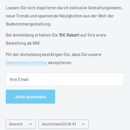
Blog
Versand & Retoure
Lassen Sie sich inspirieren durch exklusive Gestaltungsideen,
neue Trends und spannende Neuigkeiten aus der Welt der
Widerrufsrecht
Badezimmergestaltung.
Vertrag widerrufen
Datenschutzerklärung
Bei Anmeldung erhalten Sie
15€ Rabatt
auf Ihre erste
Batteriehinweise
Bestellung ab 99€.
Impressum
Mit der Anmeldung bestätigen Sie, dass Sie unsere
Datenschutzrichtlinie
akzeptieren.
Ihre Email
Jetzt anmelden
Sprache
Land
Deutsch
Deutschland (EUR €)
&