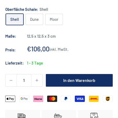
Oberfläche Schale:
Shell
Shell
Dune
Moor
Maße:
12,5 x 12,5 x 3 cm
Sonderpreis
€106,00
inkl. MwSt.
Preis:
Lieferzeit:
1 - 3 Tage
In den Warenkorb