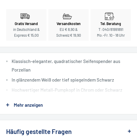
Gratis Versand
Versandkosten
Tel. Beratung
in Deutschland &
EU € 8,90 &
T: 040/81991891
Express € 15,00
Schweiz € 19,90
Mo.-Fr. 10 - 18 Uhr
Klassisch-eleganter, quadratischer Seifenspender aus
Porzellan
In glänzendem Weiß oder tief spiegelndem Schwarz
Hochwertiger Metall-Pumpkopf in Chrom oder Schwarz
Mehr anzeigen
Decor Walther - diskreter Luxus für Ihr
Bad
Häufig gestellte Fragen
Seit mehr als vier Jahrzehnten steht Decor Walther für