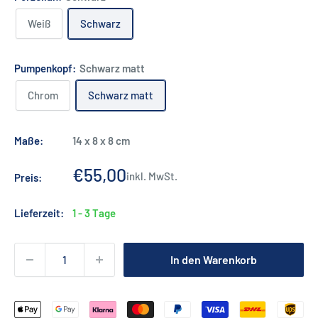
Weiß
Schwarz
Pumpenkopf:
Schwarz matt
Chrom
Schwarz matt
Maße:
14 x 8 x 8 cm
Sonderpreis
€55,00
inkl. MwSt.
Preis:
Lieferzeit:
1 - 3 Tage
In den Warenkorb