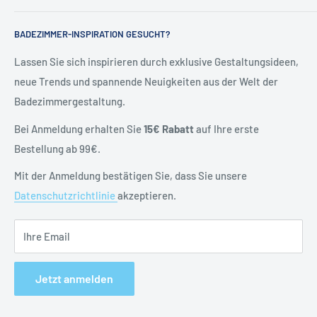
Über Uns
Kontakt & Hilfe
BADEZIMMER-INSPIRATION GESUCHT?
Kontakt
Allgemeine Geschäftsbedingungen
Blog
Versand & Retoure
Lassen Sie sich inspirieren durch exklusive Gestaltungsideen,
neue Trends und spannende Neuigkeiten aus der Welt der
Widerrufsrecht
Badezimmergestaltung.
Vertrag widerrufen
Datenschutzerklärung
Bei Anmeldung erhalten Sie
15€ Rabatt
auf Ihre erste
Batteriehinweise
Bestellung ab 99€.
Impressum
Mit der Anmeldung bestätigen Sie, dass Sie unsere
Datenschutzrichtlinie
akzeptieren.
Ihre Email
Jetzt anmelden