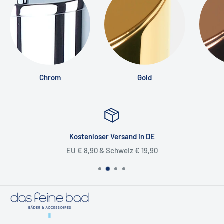
Schicken Sie uns einfach eine Anfrage über unser
Kontaktformular oder direkt per Mail.
❯ Unsere Kontaktdaten
Chrom
Gold
📧
shop@dasfeinebad.de
📞
040 81 99 18 91
📬
Unser Kontaktformular
Kostenloser Versand in DE
EU € 8,90 & Schweiz € 19,90