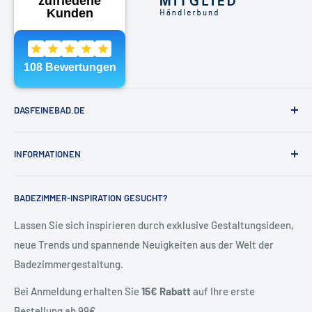
Telefon:
040 - 81991891
E-Mail:
shop@dasfeinebad.de
DASFEINEBAD.DE
Marken
INFORMATIONEN
Badausstellung Hamburg
Über Uns
Kontakt & Hilfe
BADEZIMMER-INSPIRATION GESUCHT?
Kontakt
Allgemeine Geschäftsbedingungen
Blog
Versand & Retoure
Lassen Sie sich inspirieren durch exklusive Gestaltungsideen,
neue Trends und spannende Neuigkeiten aus der Welt der
Widerrufsrecht
Badezimmergestaltung.
Vertrag widerrufen
Datenschutzerklärung
Bei Anmeldung erhalten Sie
15€ Rabatt
auf Ihre erste
Batteriehinweise
Bestellung ab 99€.