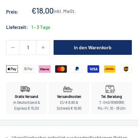
Sonderpreis
€18,00
inkl. MwSt.
Preis:
Lieferzeit:
1 - 3 Tage
In den Warenkorb
Gratis Versand
Versandkosten
Tel. Beratung
in Deutschland &
EU € 8,90 &
T: 040/81991891
Express € 15,00
Schweiz € 19,90
Mo.-Fr. 10 - 18 Uhr
Utensilienbecher gefertigt aus handgeflochtenem Rattan