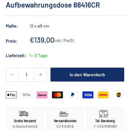
Aufbewahrungsdose 88416CR
Maße:
12 x ⌀8 cm
Sonderpreis
€139,00
inkl. MwSt.
Preis:
Lieferzeit:
1 - 3 Tage
In den Warenkorb
Gratis Versand
Versandkosten
Tel. Beratung
in Deutschland &
EU € 8,90 &
T: 040/81991891