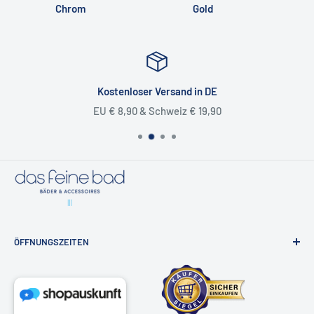
❯ Unsere Kontaktdaten
Chrom
Gold
📧
shop@dasfeinebad.de
📞
040 81 99 18 91
Kostenloser Versand in DE
📬
Unser Kontaktformular
EU € 8,90 & Schweiz € 19,90
ÖFFNUNGSZEITEN
Badausstellung & Onlineshop
Osdorfer Landstraße 20, 22607 Hamburg