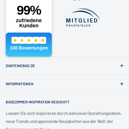
Montag - Freitag 10 -18 Uhr
Samstags nach Vereinbarung
Telefon:
040 - 81991891
E-Mail:
shop@dasfeinebad.de
DASFEINEBAD.DE
Marken
INFORMATIONEN
Badausstellung Hamburg
Über Uns
Kontakt & Hilfe
BADEZIMMER-INSPIRATION GESUCHT?
Kontakt
Allgemeine Geschäftsbedingungen
Blog
Versand & Retoure
Lassen Sie sich inspirieren durch exklusive Gestaltungsideen,
neue Trends und spannende Neuigkeiten aus der Welt der
Widerrufsrecht