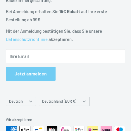
Badezimmergestaltung.
Vertrag widerrufen
Datenschutzerklärung
Bei Anmeldung erhalten Sie
15€ Rabatt
auf Ihre erste
Batteriehinweise
Bestellung ab 99€.
Impressum
Mit der Anmeldung bestätigen Sie, dass Sie unsere
Datenschutzrichtlinie
akzeptieren.
Ihre Email
Jetzt anmelden
Sprache
Land
Deutsch
Deutschland (EUR €)
&
Währung
Wir akzeptieren