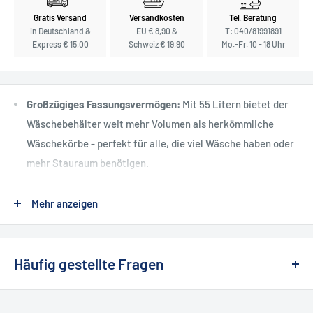
Gratis Versand
Versandkosten
Tel. Beratung
in Deutschland &
EU € 8,90 &
T: 040/81991891
Express € 15,00
Schweiz € 19,90
Mo.-Fr. 10 - 18 Uhr
Großzügiges Fassungsvermögen:
Mit 55 Litern bietet der
Wäschebehälter weit mehr Volumen als herkömmliche
Wäschekörbe - perfekt für alle, die viel Wäsche haben oder
mehr Stauraum benötigen.
Robuste Materialien und durchdachte Details:
Gefertigt
Mehr anzeigen
aus widerstandsfähigem Edelstahl mit praktischem
Schwingdeckel zum Schutz der Wäsche sowie integrierten
Bodenschonern für eine einfache, kratzerfreie Bewegung.
Häufig gestellte Fragen
Zeitloses Design von Decor Walther:
Elegantes,
harmonisches Erscheinungsbild in verschiedenen
❯ Wie kann ich etwas zurückgeben oder
Oberflächen (Schwarz matt, Weiß matt, Edelstahl poliert) -