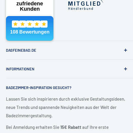
Kontaktformular oder direkt per Mail.
wird.
Telefon:
040 - 81991891
❯ Unsere Kontaktdaten
E-Mail:
shop@dasfeinebad.de
Produktinformationen
📧
shop@dasfeinebad.de
Hersteller: Decor Walther
📞
040 81 99 18 91
DASFEINEBAD.DE
Modell: DW121
📬
Unser Kontaktformular
Marken
Material: Edelstahl
INFORMATIONEN
Badausstellung Hamburg
Höhe: 58 cm
Über Uns
Kontakt & Hilfe
Breite: 35 cm
BADEZIMMER-INSPIRATION GESUCHT?
Kontakt
Allgemeine Geschäftsbedingungen
Tiefe: 35 cm
Blog
Versand & Retoure
Lassen Sie sich inspirieren durch exklusive Gestaltungsideen,
neue Trends und spannende Neuigkeiten aus der Welt der
Widerrufsrecht
Oberfläche
Artikelnummer
Badezimmergestaltung.
Vertrag widerrufen
Edelstahl Poliert
0610770
Datenschutzerklärung
Bei Anmeldung erhalten Sie
15€ Rabatt
auf Ihre erste