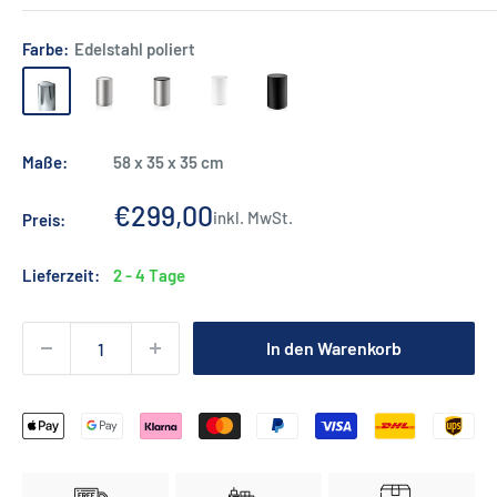
Farbe:
Edelstahl poliert
Edelstahl
Edelstahl
Edelstahl
Weiß
Schwarz
poliert
matt
matt
matt
matt
/
Maße:
58 x 35 x 35 cm
Schwarz
Sonderpreis
€299,00
inkl. MwSt.
Preis:
Lieferzeit:
2 - 4 Tage
In den Warenkorb