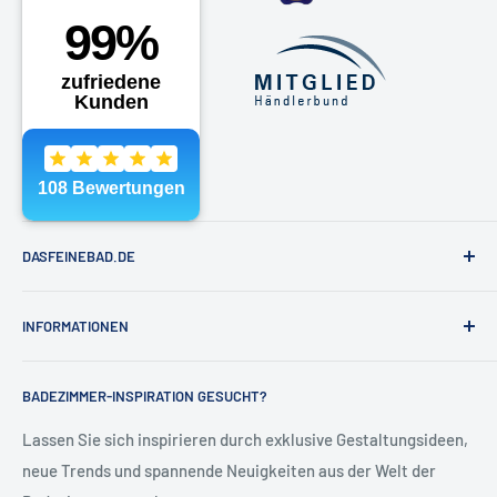
Montag - Freitag 10 -18 Uhr
Samstags nach Vereinbarung
Telefon:
040 - 81991891
E-Mail:
shop@dasfeinebad.de
DASFEINEBAD.DE
Marken
INFORMATIONEN
Badausstellung Hamburg
Über Uns
Kontakt & Hilfe
BADEZIMMER-INSPIRATION GESUCHT?
Kontakt
Allgemeine Geschäftsbedingungen
Blog
Versand & Retoure
Lassen Sie sich inspirieren durch exklusive Gestaltungsideen,
neue Trends und spannende Neuigkeiten aus der Welt der
Widerrufsrecht