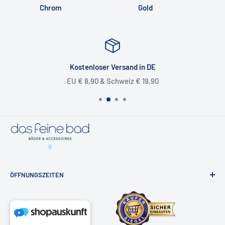
📧
shop@dasfeinebad.de
Chrom
Gold
📞
040 81 99 18 91
📬
Unser Kontaktformular
Kostenloser Versand in DE
EU € 8,90 & Schweiz € 19,90
ÖFFNUNGSZEITEN
Badausstellung & Onlineshop
Osdorfer Landstraße 20, 22607 Hamburg