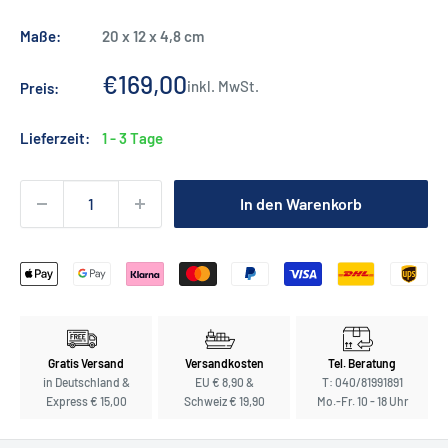
Maße:
20 x 12 x 4,8 cm
Sonderpreis
€169,00
inkl. MwSt.
Preis:
Lieferzeit:
1 - 3 Tage
In den Warenkorb
Gratis Versand
Versandkosten
Tel. Beratung
in Deutschland &
EU € 8,90 &
T: 040/81991891
Express € 15,00
Schweiz € 19,90
Mo.-Fr. 10 - 18 Uhr