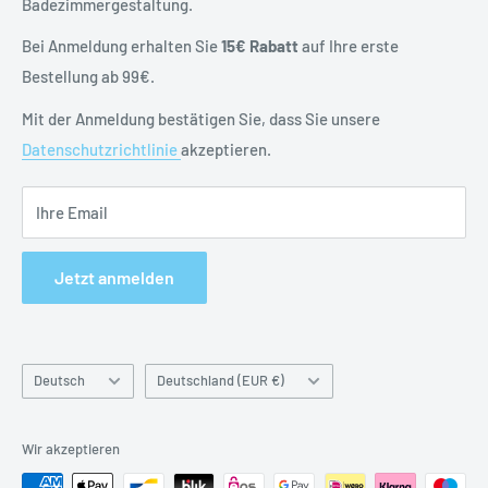
Badezimmergestaltung.
Vertrag widerrufen
Datenschutzerklärung
Bei Anmeldung erhalten Sie
15€ Rabatt
auf Ihre erste
Batteriehinweise
Bestellung ab 99€.
Impressum
Mit der Anmeldung bestätigen Sie, dass Sie unsere
Datenschutzrichtlinie
akzeptieren.
Ihre Email
Jetzt anmelden
Sprache
Land
Deutsch
Deutschland (EUR €)
&
Währung
Wir akzeptieren