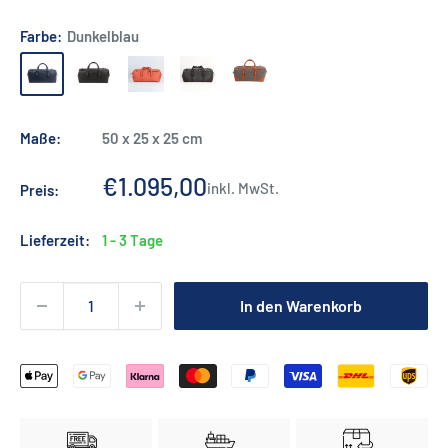
Farbe:
Dunkelblau
Dunkelblau
Dunkelbraun
Orange
Dunkelbraun
Loden
Flechtmuster
Grau
/
Maße:
50 x 25 x 25 cm
Coxorange
Sonderpreis
€1.095,00
inkl. MwSt.
Preis:
Lieferzeit:
1 - 3 Tage
In den Warenkorb