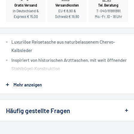
Gratis Versand
Versandkosten
Tel. Beratung
in Deutschland &
EU € 8,90 &
T: 040/81991891
Express € 15,00
Schweiz € 19,90
Mo.-Fr. 10 - 18 Uhr
Luxuriöse Reisetasche aus naturbelassenem Chervo-
Kalbsleder
Inspiriert von historischen Arzttaschen, mit weit öffnender
Stahlbügel-Konstruktion
Jede Tasche ein Unikat, handgefertigt in einer der ältesten
Mehr anzeigen
Ledermanufakturen Deutschlands
Der Weekender von F. Hammann
Häufig gestellte Fragen
Dieser Weekender wurde für stilvolles Reisen entwickelt: mit
❯ Wie kann ich etwas zurückgeben oder
großzügigem Innenraum, weiter Öffnung und einer makellosen