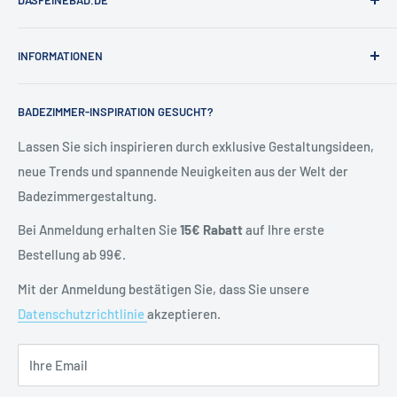
DASFEINEBAD.DE
Marken
INFORMATIONEN
Badausstellung Hamburg
Über Uns
Kontakt & Hilfe
BADEZIMMER-INSPIRATION GESUCHT?
Kontakt
Allgemeine Geschäftsbedingungen
Blog
Versand & Retoure
Lassen Sie sich inspirieren durch exklusive Gestaltungsideen,
neue Trends und spannende Neuigkeiten aus der Welt der
Widerrufsrecht
Badezimmergestaltung.
Vertrag widerrufen
Datenschutzerklärung
Bei Anmeldung erhalten Sie
15€ Rabatt
auf Ihre erste
Batteriehinweise
Bestellung ab 99€.
Impressum
Mit der Anmeldung bestätigen Sie, dass Sie unsere
Datenschutzrichtlinie
akzeptieren.
Ihre Email