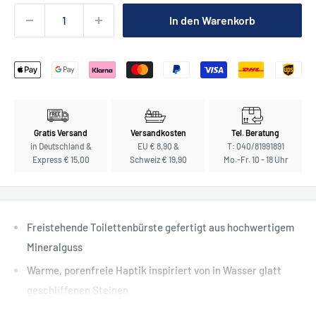
In den Warenkorb
Gratis Versand
Versandkosten
Tel. Beratung
in Deutschland &
EU € 8,90 &
T: 040/81991891
Express € 15,00
Schweiz € 19,90
Mo.-Fr. 10 - 18 Uhr
Freistehende Toilettenbürste gefertigt aus hochwertigem
Mineralguss
Warme, porenfreie Haptik inspiriert von in Wasser glatt
geschliffenen Steinen
Teil der modernen Badaccessoires-Kollektion Stone von