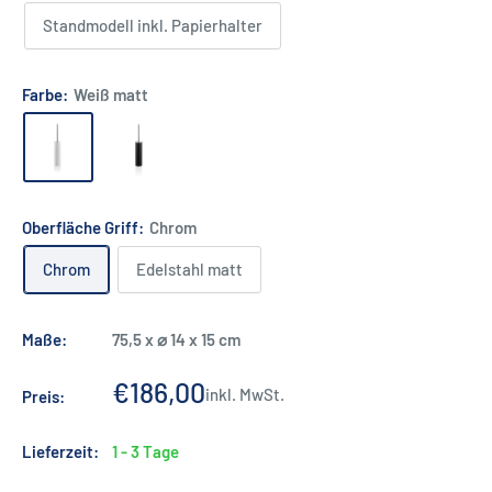
Standmodell inkl. Papierhalter
Farbe:
Weiß matt
Oberfläche Griff:
Chrom
Chrom
Edelstahl matt
Maße:
75,5 x ⌀ 14 x 15 cm
Sonderpreis
€186,00
inkl. MwSt.
Preis:
Lieferzeit:
1 - 3 Tage