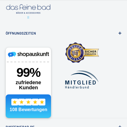
ÖFFNUNGSZEITEN
Badausstellung & Onlineshop
Osdorfer Landstraße 20, 22607 Hamburg
Montag - Freitag 10 -18 Uhr
Samstags nach Vereinbarung
Telefon:
040 - 81991891
E-Mail:
shop@dasfeinebad.de