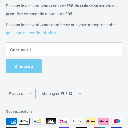
Politique de confidentialité
En vous inscrivant, vous recevez
15€ de réduction
sur votre
Instructions de batterie
première commande à partir de 99€.
Mentions légales
En vous inscrivant, vous confirmez que vous acceptez notre
politique de confidentialité
.
Votre email
S'inscrire
Langue
Pays/région
Français
Allemagne (EUR €)
Nous acceptons