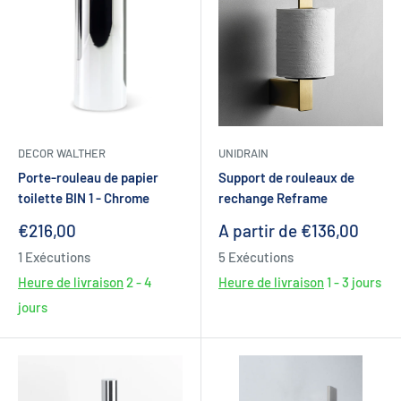
DECOR WALTHER
UNIDRAIN
Porte-rouleau de papier
Support de rouleaux de
toilette BIN 1 - Chrome
rechange Reframe
Prix
Prix
€216,00
A partir de €136,00
réduit
réduit
1 Exécutions
5 Exécutions
Heure de livraison
2 - 4
Heure de livraison
1 - 3 jours
jours