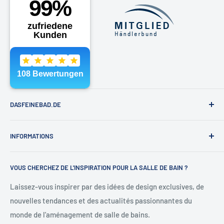
Samedi sur rendez-vous
Téléphone :
040 - 81991891
E-Mail :
shop@dasfeinebad.de
DASFEINEBAD.DE
Marques
INFORMATIONS
Exposition de bateaux Hambourg
À propos de nous
Contact & Aide
VOUS CHERCHEZ DE L'INSPIRATION POUR LA SALLE DE BAIN ?
Contact
Conditions générales de vente
Blogue
Expédition & Retour
Laissez-vous inspirer par des idées de design exclusives, de
nouvelles tendances et des actualités passionnantes du
Droit de rétractation
monde de l'aménagement de salle de bains.
Résilier le contrat