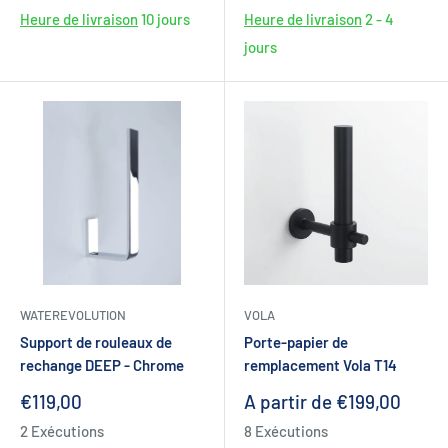
Heure de livraison
10 jours
Heure de livraison
2 - 4
jours
WATEREVOLUTION
VOLA
Support de rouleaux de
Porte-papier de
rechange DEEP - Chrome
remplacement Vola T14
Prix
Prix
€119,00
A partir de €199,00
réduit
réduit
2 Exécutions
8 Exécutions