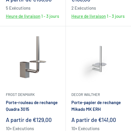
réduit
réduit
5 Exécutions
2 Exécutions
Heure de livraison
1 - 3 jours
Heure de livraison
1 - 3 jours
FROST DENMARK
DECOR WALTHER
Porte-rouleau de rechange
Porte-papier de rechange
Quadra 3015
Mikado MK ERH
Prix
Prix
A partir de €129,00
A partir de €141,00
réduit
réduit
10+ Exécutions
10+ Exécutions