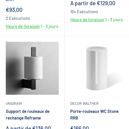
Prix
A partir de €129,00
réduit
Prix
€93,00
10+ Exécutions
réduit
2 Exécutions
Heure de livraison
1 - 3 jours
Heure de livraison
1 - 3 jours
UNIDRAIN
DECOR WALTHER
Support de rouleaux de
Porte-rouleaux WC Stone
rechange Reframe
RRB
Prix
Prix
A partir de €136,00
€166,00