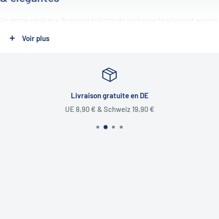
Un porte-rouleaux de papier toilette de rechange (également appelé
porte-rouleaux de réserve, porte-papier WC de rechange ou porte-
Voir plus
papier de réserve) est la solution parfaite pour garder des rouleaux
supplémentaires toujours à portée de main et bien rangés. Que ce
soit en blanc mat moderne, en rotin naturel ou en or noble – chez
nous, vous trouverez des porte-rouleaux de rechange qui
Livraison gratuite en DE
convainquent à la fois par leur fonctionnalité et leur esthétique, et
UE 8,90 € & Schweiz 19,90 €
qui s'adaptent parfaitement au style de votre salle de bain.
Différents designs & fabricants renommés
Nous proposons des porte-rouleaux de rechange de Decor Walther,
Frost Denmark, Unidrain, Vola et Waterevolution, reconnus pour
leurs matériaux de haute qualité et leur fabrication de premier
ordre. La gamme de designs va des modèles simples et discrets aux