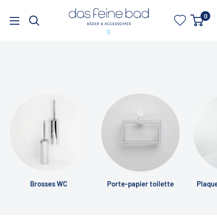
Passer
dasfeinebad
0
au
contenu
Brosses WC
Porte-papier toilette
Plaqu