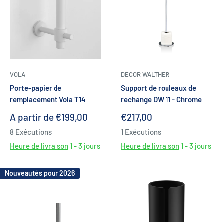
VOLA
DECOR WALTHER
Porte-papier de
Support de rouleaux de
remplacement Vola T14
rechange DW 11 - Chrome
Prix
Prix
A partir de €199,00
€217,00
réduit
réduit
8 Exécutions
1 Exécutions
Heure de livraison
1 - 3 jours
Heure de livraison
1 - 3 jours
Nouveautés pour 2026