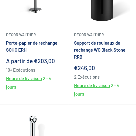
DECOR WALTHER
DECOR WALTHER
Porte-papier de rechange
Support de rouleaux de
SOHO ERH
rechange WC Black Stone
RRB
Prix
A partir de €203,00
réduit
Prix
€246,00
10+ Exécutions
réduit
2 Exécutions
Heure de livraison
2 - 4
Heure de livraison
2 - 4
jours
jours