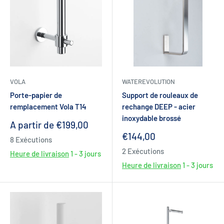
VOLA
WATEREVOLUTION
Porte-papier de
Support de rouleaux de
remplacement Vola T14
rechange DEEP - acier
inoxydable brossé
Prix
A partir de €199,00
réduit
Prix
€144,00
8 Exécutions
réduit
2 Exécutions
Heure de livraison
1 - 3 jours
Heure de livraison
1 - 3 jours