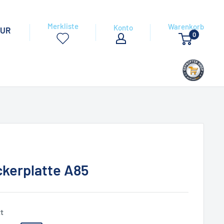
Merkliste
Warenkorb
Konto
EUR
0
ckerplatte A85
t