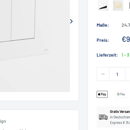
Chrom
Messing
poliert
Maße:
24,7
So
€9
Preis:
Lieferzeit:
1 - 
Gratis Versa
in Deutschla
ign
Express € 15