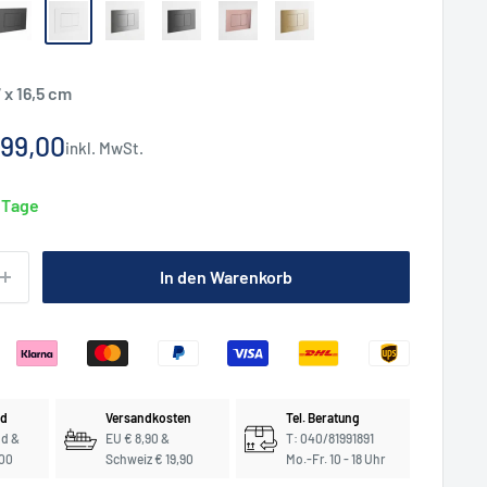
Schwarz
Weiß
Edelstahl
Schwarz
Kupfer
Gold
matt
matt
gebürstet
gebürstet
gebürstet
gebürstet
 x 16,5 cm
nderpreis
99,00
inkl. MwSt.
3 Tage
In den Warenkorb
nd
Versandkosten
Tel. Beratung
nd &
EU € 8,90 &
T: 040/81991891
,00
Schweiz € 19,90
Mo.-Fr. 10 - 18 Uhr