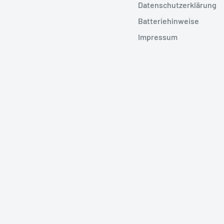
Datenschutzerklärung
Batteriehinweise
il (shop@dasfeinebad.de)
, oder
Impressum
ie passende Ausführung für Ihr
ing natur" (19) von Vola
ckelt mit der Zeit eine gewollte
enen Bauteilen bestehen, können
ung ist natürlichen Ursprungs und