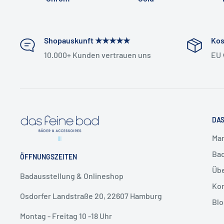
Weiß
matt
A85-28
Edelstahl gebürstet
A85-40
Shopauskunft ★★★★★
Kos
Schwarz gebürstet
A85-61
10.000+ Kunden vertrauen uns
EU 
Kupfer gebürstet
A85-64
Gold gebürstet
A85-70
DAS
Ma
Ba
ÖFFNUNGSZEITEN
Sie suchen eine bestimmte Vola Farbe 
Übe
Badausstellung & Onlineshop
Vola Armaturen & Badzubehör sind in einer Vielzahl 
Kon
Osdorfer Landstraße 20, 22607 Hamburg
erhältlich. In unserem Shop finden Sie eine Auswahl d
Blo
Montag - Freitag 10 -18 Uhr
Selbstverständlich können wir aber alle verfügbaren