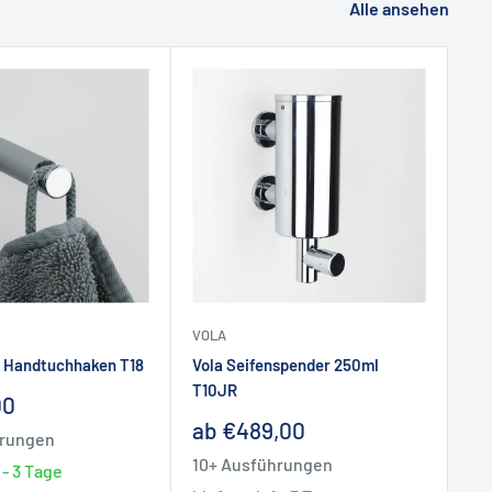
Alle ansehen
VOLA
VO
r Handtuchhaken T18
Vola Seifenspender 250ml
Vol
T10JR
reis
So
00
ab
Sonderpreis
ab €489,00
hrungen
10
10+ Ausführungen
 - 3 Tage
Li