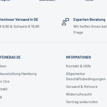
Messing Weiß beschichtet
Edelstahl massiv
tenloser Versand in DE
Experten Beratung
Edelstahl massiv PVD
€ 8,90 & Schweiz € 19,90
Wir helfen Ihnen bei
Oberfläche
Frage
Edelstahl massiv PVD
Oberfläche
Edelstahl massiv PVD
FEINEBAD.DE
INFORMATIONEN
Oberfläche
rken
Kontakt & Hilfe
dausstellung Hamburg
Allgemeine
oder Oberfläche?
Geschäftsbedingungen
r Uns
Versand & Retoure
von Farben und Oberflächen
takt
Widerrufsrecht
er beliebtesten Varianten.
g
Vertrag widerrufen
 Vola Farben und PVD Oberflächen