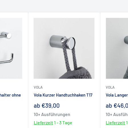
.
gerne bei uns.
as zusätzlichen Einbauraum, bitte
eren Sie Ihren Monteur
il
oder vor Ort in unserer
, individuellen Badplanung und
VOLA
VOLA
halter ohne
Vola Kurzer Handtuchhaken T17
Vola Lange
ierungen an?
Sonderpreis
Sonderp
ab €39,00
ab €46,
ir Bäder in Hamburg und
10+ Ausführungen
10+ Ausfü
Lieferzeit
1 - 3 Tage
Lieferzeit
1