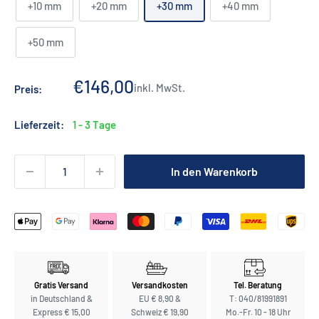
+10 mm
+20 mm
+30 mm
+40 mm
+50 mm
Sonderpreis
€146,00
inkl. MwSt.
Preis:
Lieferzeit:
1 - 3 Tage
In den Warenkorb
Gratis Versand
Versandkosten
Tel. Beratung
in Deutschland &
EU € 8,90 &
T: 040/81991891
Express € 15,00
Schweiz € 19,90
Mo.-Fr. 10 - 18 Uhr