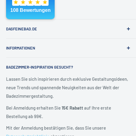
Die abgelesene Länge entspricht der passenden
VR 1260 +
📧
shop@dasfeinebad.de
[Längenangabe]
.
📞
040 81 99 18 91
DASFEINEBAD.DE
📬
Unser Kontaktformular
Marken
INFORMATIONEN
Badausstellung Hamburg
Über Uns
Kontakt & Hilfe
BADEZIMMER-INSPIRATION GESUCHT?
Kontakt
Allgemeine Geschäftsbedingungen
Blog
Versand & Retoure
Lassen Sie sich inspirieren durch exklusive Gestaltungsideen,
neue Trends und spannende Neuigkeiten aus der Welt der
Widerrufsrecht
Badezimmergestaltung.
Vertrag widerrufen
Datenschutzerklärung
Bei Anmeldung erhalten Sie
15€ Rabatt
auf Ihre erste
Batteriehinweise
Bestellung ab 99€.
Herstellerdaten
Impressum
Mit der Anmeldung bestätigen Sie, dass Sie unsere
Herstellerdaten: VOLA A/S, Lunavej 2, 8700 Horsens DK.