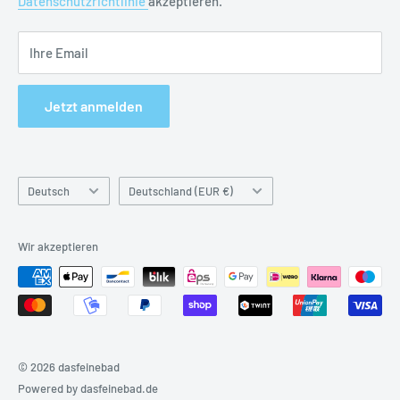
Datenschutzrichtlinie
akzeptieren.
Herstellerkontakt: vola@vola.de
Ihre Email
Jetzt anmelden
Sprache
Land
Deutsch
Deutschland (EUR €)
&
Währung
Wir akzeptieren
© 2026 dasfeinebad
Powered by dasfeinebad.de