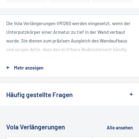
Die Vola Verlängerungen VR1260 werden eingesetzt, wenn der
Unterputzkörper einer Armatur zu tief in der Wand verbaut
wurde. Sie dienen zum präzisen Ausgleich des Wandaufbaus
und sorgen dafür, dass das sichtbare Bedienelement bündig
mit der fertigen Oberfläche abschließt.
Mehr anzeigen
Kompatibel mit folgenden Unterputzkörpern
(ab Baujahr 06/2020)
Häufig gestellte Fragen
100
❯ Wie kann ich etwas zurückgeben oder
100X
umtauschen?
200
Vola Verlängerungen
Alle ansehen
Unbenutzte Artikel können Sie
innerhalb von 14 Tagen
einfach
300