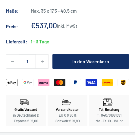
Maße:
Max. 35 x 17,5 - 40,5 cm
Sonderpreis
€537,00
inkl. MwSt.
Preis:
Lieferzeit:
1 - 3 Tage
In den Warenkorb
Gratis Versand
Versandkosten
Tel. Beratung
in Deutschland &
EU € 8,90 &
T: 040/81991891
Express € 15,00
Schweiz € 19,90
Mo.-Fr. 10 - 18 Uhr