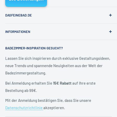
📧
shop@dasfeinebad.de
Oberfläche
Material
📞
040 81 99 18 91
Messing
DASFEINEBAD.DE
Chrom A34-16
verchromt
📬
Unser Kontaktformular
Marken
Messing Natur A34-19
Messing natur*
INFORMATIONEN
Badausstellung Hamburg
Messing Schwarz
Über Uns
Kontakt & Hilfe
Schwarz
matt A34-27
beschichtet
BADEZIMMER-INSPIRATION GESUCHT?
Kontakt
Allgemeine Geschäftsbedingungen
Messing Weiß
Blog
Versand & Retoure
Lassen Sie sich inspirieren durch exklusive Gestaltungsideen,
Weiß
matt A34-28
beschichtet
neue Trends und spannende Neuigkeiten aus der Welt der
Widerrufsrecht
Edelstahl gebürstet A34-40
Edelstahl massiv
Badezimmergestaltung.
Vertrag widerrufen
Edelstahl massiv
Datenschutzerklärung
Bei Anmeldung erhalten Sie
15€ Rabatt
auf Ihre erste
Schwarz gebürstet A34-61
PVD Oberfläche
Batteriehinweise
Bestellung ab 99€.
Edelstahl massiv
Impressum
Mit der Anmeldung bestätigen Sie, dass Sie unsere
Kupfer gebürstet A34-64
PVD Oberfläche
Datenschutzrichtlinie
akzeptieren.
Edelstahl massiv