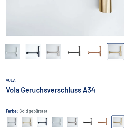
VOLA
Vola Geruchsverschluss A34
Farbe:
Gold gebürstet
Chrom
Messing
Schwarz
Weiß
Edelstahl
Schwarz
Kupfer
Gold
poliert
matt
matt
gebürstet
gebürstet
gebürstet
gebürste