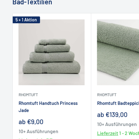
Bad-Textilien
Trittgefühl, ohne dabei aufzutragen.
Wenn Sie einen Umtausch wünschen, melden Sie sich 
Der Teppich ist pflegeleicht, bis 60 °C waschbar und t
➡
Alle Infos zu Versand & Rückgabe
5 + 1 Aktion
nach vielen Waschgängen formstabil. Selbstverständli
Fußbodenheizung geeignet.
❯ Kann ich mich beraten lassen?
Der Rhomtuft „GALA“ Badteppich ist ein langlebiger Beg
Natürlich! Wir beraten Sie gerne
telefonisch
,
per E-Ma
harmonisch in jedes Badambiente einfügt.
Badausstellung in Hamburg
Groß Flottbek.
Details & Pflege:
Unsere Experten helfen Ihnen bei der Produktauswahl
Umsetzung Ihrer Wünsche.
100 % Baumwolle, gewebt
RHOMTUFT
RHOMTUFT
Besonders saugfähig: 1800 g/m²
Rhomtuft Handtuch Princess
Rhomtuft Badteppic
❯ Bieten Sie Badplanungen und Badsan
Jade
Höhe: 6 mm
Sonderpreis
ab €139,00
Sonderpreis
ab €9,00
Ja! Seit über 20 Jahren planen, bauen und sanieren w
Waschbar bis 60 °C, trocknergeeignet
10+ Ausführungen
Umgebung – alles aus einer Hand.
10+ Ausführungen
Lieferzeit
1 - 2 Wo
Für Fußbodenheizung geeignet