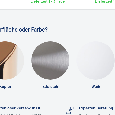
Lieferzeit
1 - 3 Tage
Lieferzeit
1
 ganz realistisch.
 von der ersten Idee bis zur
erfläche oder Farbe?
sstellung
.
Familienunternehmen Rhomtuft für
kskunst. Als erster Hersteller von
auf das hochwertige
hrender Anbieter exklusiver
für ggf. die in Ihrem Land
Maximen: Tradition, Qualität,
stklassigen Materialien und viel
Kupfer
Edelstahl
Weiß
e eine E-Mail mit den
ie Bad und Wellnessbereich in
mmer) oder nutzen Sie unser
 mit Leidenschaft gefertigt.
tenloser Versand in DE
Experten Beratung
Artikelnummer