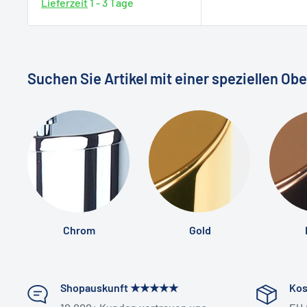
Lieferzeit
1 - 3 Tage
3D-Badplanung:
Wir visualisieren Ihr neues Bad vorab
Hohe Lichtechtheit, 8 Farben zur Auswahl
Komplettbadsanierung:
Mit eigenem Handwerkerteam –
finalen Umsetzung.
Rhomtuft – Qualität aus Tradition
Suchen Sie Artikel mit einer speziellen Ob
Mehr Infos und Inspiration finden Sie in unserer
Badau
Seit der Gründung im Jahr 1959 steht das deutsche 
höchste Qualität, stilvolles Design und echte Handwer
❯ Versenden Sie auch weltweit?
Badteppichen in Deutschland hat sich Rhomtuft früh 
Marktsegment spezialisiert – und ist bis heute ein fü
Ja, wir liefern weltweit – auch außerhalb der EU.
Badtextilien.
Wichtig:
Sie zahlen keine deutsche Mehrwertsteuer, da
Die Unternehmensphilosophie basiert auf vier starken 
geltende Einfuhrumsatzsteuer sowie Zollgebühren.
Innovation und Individualität. Mit großer Erfahrung, er
Chrom
Gold
Für eine reibungslose Abwicklung senden Sie uns bitt
Liebe zum Detail entstehen bei Rhomtuft Produkte, d
gewünschten Produkten (Artikelname oder Artikelnu
stilvolle Rückzugsorte verwandeln – Made in Germany,
Kontaktformular.
Shopauskunft ★★★★★
Kos
➡
Mehr Infos zum internationalen Versand
Größe