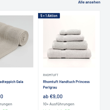
Alle ansehen
5 + 1 Aktion
RHOMTUFT
RH
adteppich Gala
Rhomtuft Handtuch Princess
Rh
Perlgrau
Pe
reis
Sonderpreis
So
00
ab €9,00
ab
hrungen
10+ Ausführungen
10