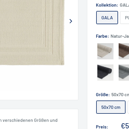
Kollektion:
GAL
GALA
P
Farbe:
Natur-J
Größe:
50x70 c
50x70 cm
in verschiedenen Größen und
So
€5
Preis: