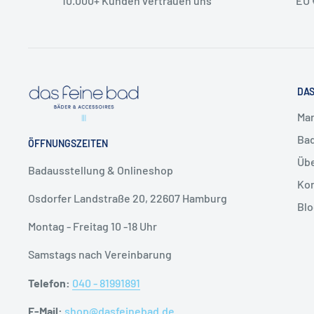
10.000+ Kunden vertrauen uns
EU 
50 x 70 cm
❯ Sie planen ein größeres Projekt oder
60 x 90 cm
Stückzahl?
70 x 120 cm
DAS
Kein Problem! Wir beliefern auch größere Bauvorhabe
mit einem erweiterten Sortiment.
Ma
Herstellerdaten
Schicken Sie uns einfach eine Anfrage über unser Kont
Ba
ÖFFNUNGSZEITEN
Herstellerdaten: RHOMTUFT GmbH, Langes Feld 10, 3
Übe
Badausstellung & Onlineshop
Herstellerkontakt: info@rhomtuft.de
❯ Unsere Kontaktdaten
Kon
Osdorfer Landstraße 20, 22607 Hamburg
Blo
📧
shop@dasfeinebad.de
Montag - Freitag 10 -18 Uhr
📞
040 81 99 18 91
Samstags nach Vereinbarung
📬
Unser Kontaktformular
Telefon:
040 - 81991891
E-Mail:
shop@dasfeinebad.de