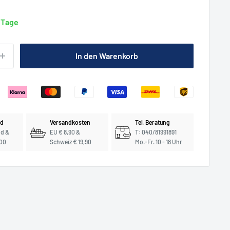
3 Tage
In den Warenkorb
nd
Versandkosten
Tel. Beratung
nd &
EU € 8,90 &
T: 040/81991891
,00
Schweiz € 19,90
Mo.-Fr. 10 - 18 Uhr