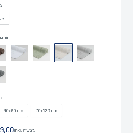
A
UR
asmin
m
60x90 cm
70x120 cm
nderpreis
9,00
inkl. MwSt.