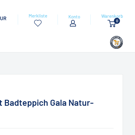
Merkliste
Warenkorb
Konto
EUR
0
 Badteppich Gala Natur-