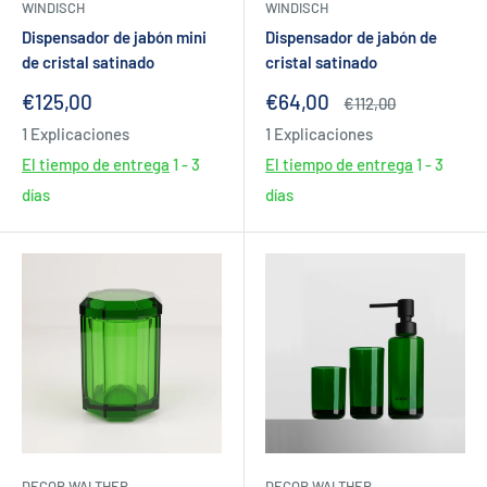
WINDISCH
WINDISCH
Dispensador de jabón mini
Dispensador de jabón de
de cristal satinado
cristal satinado
Precio
Precio
€125,00
€64,00
Precio
€112,00
de
de
habitual
1 Explicaciones
1 Explicaciones
venta
venta
El tiempo de entrega
1 - 3
El tiempo de entrega
1 - 3
días
días
DECOR WALTHER
DECOR WALTHER