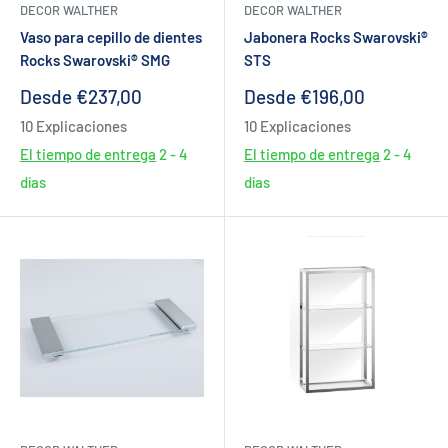
DECOR WALTHER
DECOR WALTHER
Vaso para cepillo de dientes
Jabonera Rocks Swarovski®
Rocks Swarovski® SMG
STS
Precio
Precio
Desde €237,00
Desde €196,00
de
de
10 Explicaciones
10 Explicaciones
venta
venta
El tiempo de entrega
2 - 4
El tiempo de entrega
2 - 4
días
días