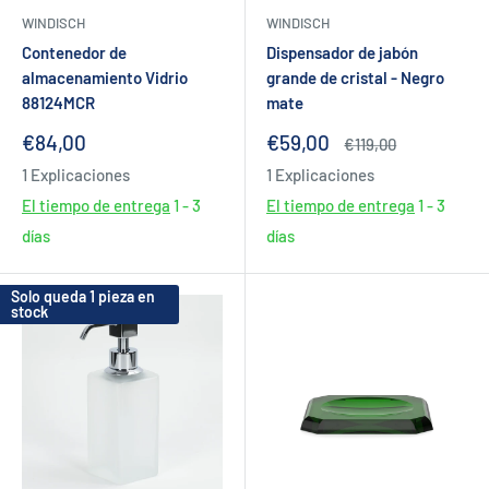
WINDISCH
WINDISCH
Contenedor de
Dispensador de jabón
almacenamiento Vidrio
grande de cristal - Negro
88124MCR
mate
Precio
Precio
€84,00
€59,00
Precio
€119,00
de
de
habitual
1 Explicaciones
1 Explicaciones
venta
venta
El tiempo de entrega
1 - 3
El tiempo de entrega
1 - 3
días
días
Solo queda 1 pieza en
stock