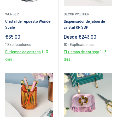
WUNDER
DECOR WALTHER
Cristal de repuesto Wunder
Dispensador de jabón de
Scale
cristal KR SSP
Precio
Precio
€65,00
Desde €243,00
de
de
1 Explicaciones
10+ Explicaciones
venta
venta
El tiempo de entrega
1 - 3
El tiempo de entrega
1 - 3
días
días