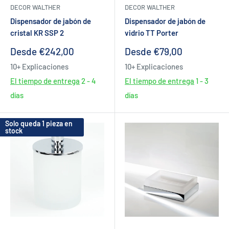
DECOR WALTHER
DECOR WALTHER
Dispensador de jabón de
Dispensador de jabón de
cristal KR SSP 2
vidrio TT Porter
Precio
Precio
Desde €242,00
Desde €79,00
de
de
10+ Explicaciones
10+ Explicaciones
venta
venta
El tiempo de entrega
2 - 4
El tiempo de entrega
1 - 3
días
días
Solo queda 1 pieza en
stock