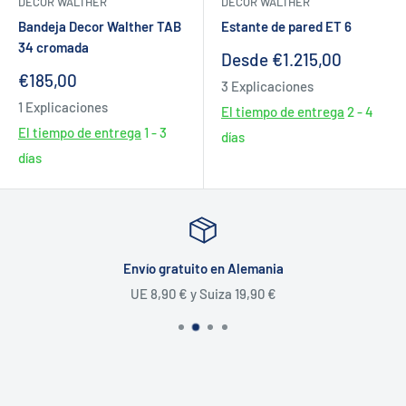
DECOR WALTHER
DECOR WALTHER
Bandeja Decor Walther TAB
Estante de pared ET 6
34 cromada
Precio
Desde €1.215,00
de
Precio
€185,00
3 Explicaciones
venta
de
1 Explicaciones
venta
El tiempo de entrega
2 - 4
El tiempo de entrega
1 - 3
días
días
Envío gratuito en Alemania
UE 8,90 € y Suiza 19,90 €