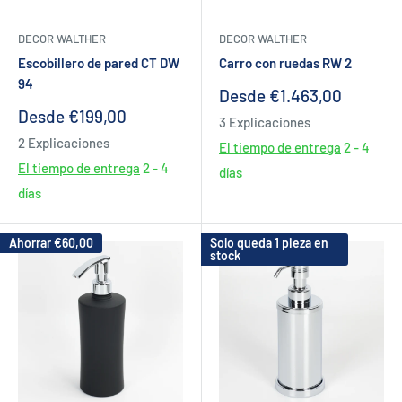
DECOR WALTHER
DECOR WALTHER
Escobillero de pared CT DW
Carro con ruedas RW 2
94
Precio
Desde €1.463,00
de
Precio
Desde €199,00
3 Explicaciones
venta
de
2 Explicaciones
venta
El tiempo de entrega
2 - 4
El tiempo de entrega
2 - 4
días
días
Ahorrar
€60,00
Solo queda 1 pieza en
stock