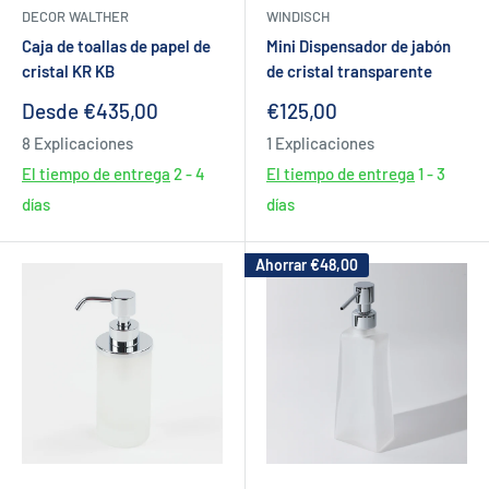
DECOR WALTHER
WINDISCH
Caja de toallas de papel de
Mini Dispensador de jabón
cristal KR KB
de cristal transparente
Precio
Precio
Desde €435,00
€125,00
de
de
8 Explicaciones
1 Explicaciones
venta
venta
El tiempo de entrega
2 - 4
El tiempo de entrega
1 - 3
días
días
Ahorrar
€48,00