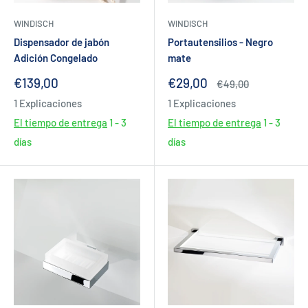
WINDISCH
WINDISCH
Dispensador de jabón
Portautensilios - Negro
Adición Congelado
mate
Precio
Precio
€139,00
€29,00
Precio
€49,00
de
de
habitual
1 Explicaciones
1 Explicaciones
venta
venta
El tiempo de entrega
1 - 3
El tiempo de entrega
1 - 3
días
días