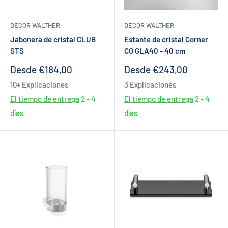
DECOR WALTHER
DECOR WALTHER
Jabonera de cristal CLUB
Estante de cristal Corner
STS
CO GLA40 - 40 cm
Precio
Precio
Desde €184,00
Desde €243,00
de
de
10+ Explicaciones
3 Explicaciones
venta
venta
El tiempo de entrega
2 - 4
El tiempo de entrega
2 - 4
días
días