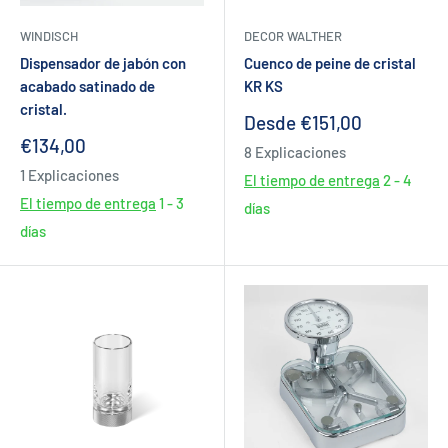
WINDISCH
DECOR WALTHER
Dispensador de jabón con
Cuenco de peine de cristal
acabado satinado de
KR KS
cristal.
Precio
Desde €151,00
de
Precio
€134,00
8 Explicaciones
venta
de
1 Explicaciones
venta
El tiempo de entrega
2 - 4
El tiempo de entrega
1 - 3
días
días