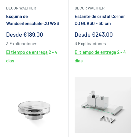
DECOR WALTHER
DECOR WALTHER
Esquina de
Estante de cristal Corner
Wandseifenschale CO WSS
CO GLA30 - 30 cm
Precio
Precio
Desde €189,00
Desde €243,00
de
de
3 Explicaciones
3 Explicaciones
venta
venta
El tiempo de entrega
2 - 4
El tiempo de entrega
2 - 4
días
días