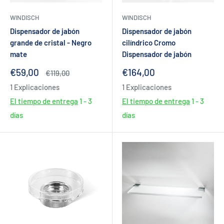
WINDISCH
WINDISCH
Dispensador de jabón
Dispensador de jabón
grande de cristal - Negro
cilíndrico Cromo
mate
Dispensador de jabón
Precio
Precio
€59,00
€164,00
Precio
€119,00
de
habitual
de
1 Explicaciones
1 Explicaciones
venta
venta
El tiempo de entrega
1 - 3
El tiempo de entrega
1 - 3
días
días