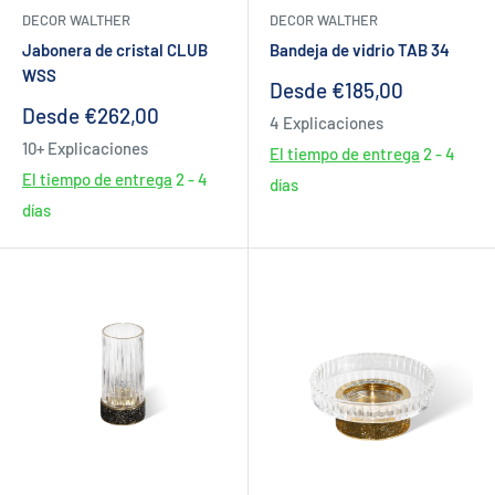
DECOR WALTHER
DECOR WALTHER
Jabonera de cristal CLUB
Bandeja de vidrio TAB 34
WSS
Precio
Desde €185,00
de
Precio
Desde €262,00
4 Explicaciones
venta
de
10+ Explicaciones
venta
El tiempo de entrega
2 - 4
El tiempo de entrega
2 - 4
días
días