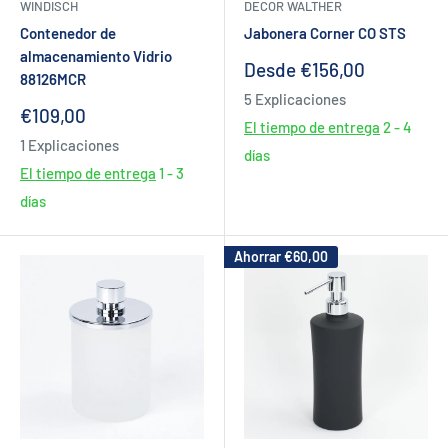
WINDISCH
DECOR WALTHER
Contenedor de
Jabonera Corner CO STS
almacenamiento Vidrio
Precio
Desde €156,00
88126MCR
de
5 Explicaciones
venta
Precio
€109,00
El tiempo de entrega
2 - 4
de
1 Explicaciones
venta
días
El tiempo de entrega
1 - 3
días
Ahorrar
€60,00