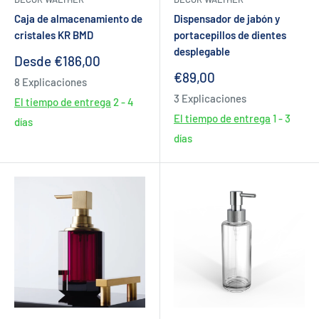
Caja de almacenamiento de
Dispensador de jabón y
cristales KR BMD
portacepillos de dientes
desplegable
Precio
Desde €186,00
de
Precio
€89,00
8 Explicaciones
venta
de
3 Explicaciones
El tiempo de entrega
2 - 4
venta
El tiempo de entrega
1 - 3
días
días