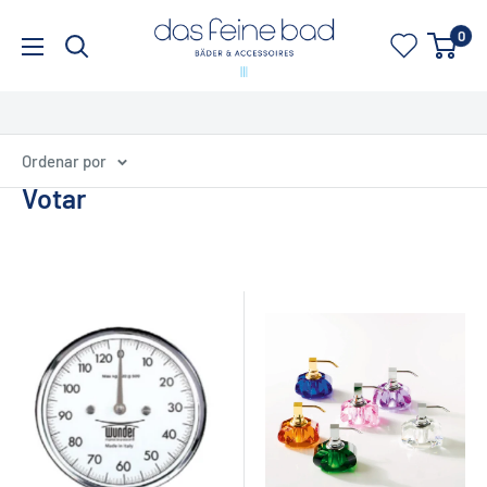
Ir
dasfeinebad
0
directamente
al
contenido
Ordenar por
Votar