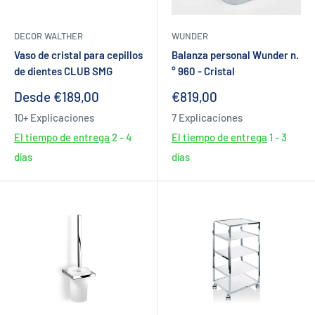
DECOR WALTHER
WUNDER
Vaso de cristal para cepillos
Balanza personal Wunder n.
de dientes CLUB SMG
° 960 - Cristal
Precio
Precio
Desde €189,00
€819,00
de
de
10+ Explicaciones
7 Explicaciones
venta
venta
El tiempo de entrega
2 - 4
El tiempo de entrega
1 - 3
días
días