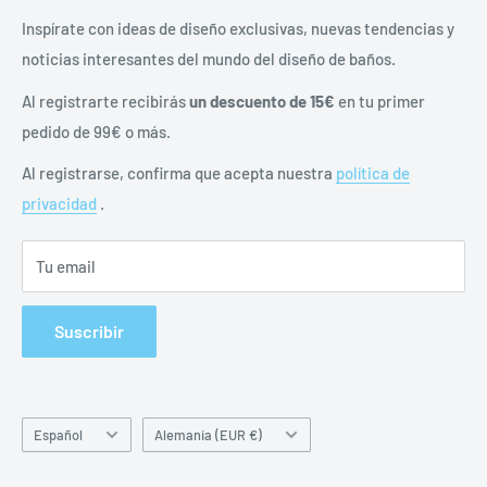
Blog
Envíos y devoluciones
Inspírate con ideas de diseño exclusivas, nuevas tendencias y
noticias interesantes del mundo del diseño de baños.
Derecho de desistimiento
Cancelar contrato
Al registrarte recibirás
un descuento de 15€
en tu primer
política de privacidad
pedido de 99€ o más.
Instrucciones de la batería
Al registrarse, confirma que acepta nuestra
política de
imprimir
privacidad
.
Tu email
Suscribir
Idioma
País/región
Español
Alemania (EUR €)